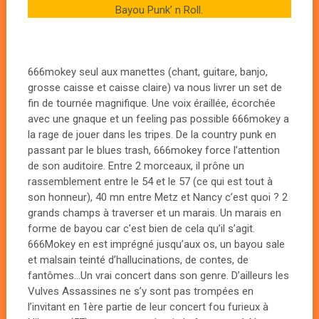
Bayou Punk’ n Roll.
666mokey seul aux manettes (chant, guitare, banjo,
grosse caisse et caisse claire) va nous livrer un set de
fin de tournée magnifique. Une voix éraillée, écorchée
avec une gnaque et un feeling pas possible 666mokey a
la rage de jouer dans les tripes. De la country punk en
passant par le blues trash, 666mokey force l’attention
de son auditoire. Entre 2 morceaux, il prône un
rassemblement entre le 54 et le 57 (ce qui est tout à
son honneur), 40 mn entre Metz et Nancy c’est quoi ? 2
grands champs à traverser et un marais. Un marais en
forme de bayou car c’est bien de cela qu’il s’agit.
666Mokey en est imprégné jusqu’aux os, un bayou sale
et malsain teinté d’hallucinations, de contes, de
fantômes…Un vrai concert dans son genre. D’ailleurs les
Vulves Assassines ne s’y sont pas trompées en
l’invitant en 1ère partie de leur concert fou furieux à