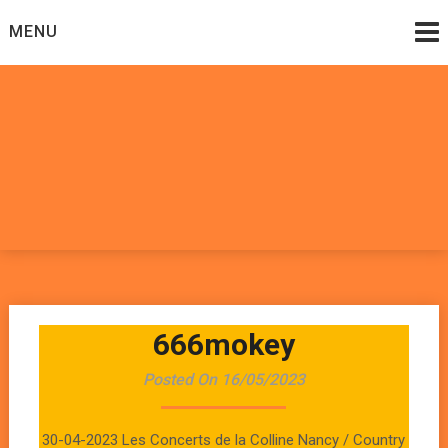
Skip
MENU
to
content
Datadoomzik
ELECTRONIQUE, ROCK, REGGAE, HIP-HOP, FUNK, JAZZ,
MUSIQUE DU MONDE…
666mokey
Posted On 16/05/2023
30-04-2023 Les Concerts de la Colline Nancy / Country